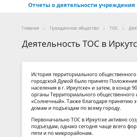
Отчеты о деятельности учреждения
Структура учреждения
Центры по работе с
Иркутский Арбат
Фотогалерея
Основн
Террит
Активно
Видео
Главная
›
Гражданское общество
›
ТОС
›
Дея
населением и
общест
Деятельность ТОС в Иркут
общественными
самоуп
объединениями
Координационный совет по
История территориального общественного с
развитию деятельности
городской Думой было принято Положени
населения в г. Иркутске» и затем, в конце 
садоводов
органы Территориального общественного 
«Солнечный». Также благодаря принятию 
домам и подъездам по всему городу.
Первоначально ТОС в Иркутске активно соз
подъездам, однако сегодня чаще всего фор
пяти и по микрорайонам.