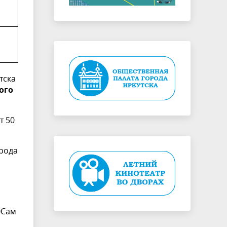
тска
ого
т 50
орода
ОСам
о