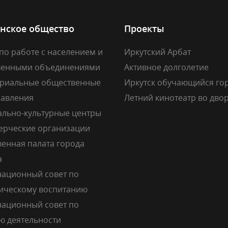
нское общество
Проекты
по работе с населением и
Иркутский Арбат
венными объединениями
Активное долголетие
риальные общественные
Иркутск обучающийся го
авления
Летний кинотеатр во дво
льно-культурные центры
рческие организации
енная палата города
а
ационный совет по
ическому воспитанию
ационный совет по
ю деятельности