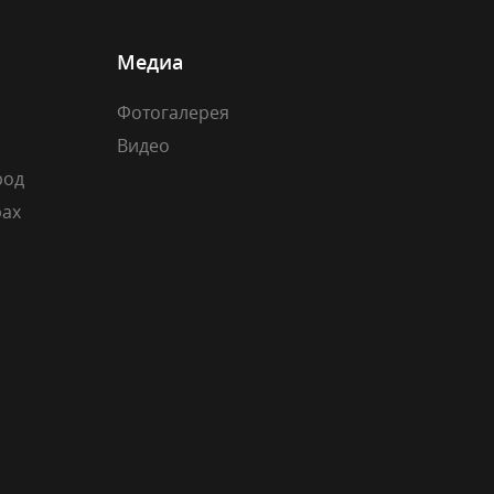
Медиа
Фотогалерея
Видео
род
рах