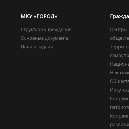
МКУ «ГОРОД»
Гражда
Структура учреждения
Центры 
Основные документы
общест
Цели и задачи
Террито
самоупр
Национа
Некомме
Обществ
Иркутск
Координ
патриот
Координ
развити