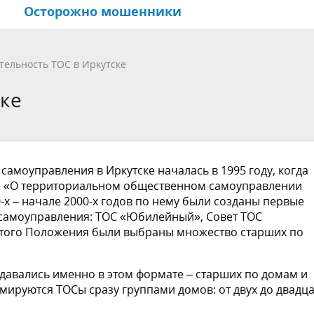
Осторожно мошенники
ые документы
ориальные
е долголетие
Цели и задачи
Национально-культурные
Иркутск обучающийся горо
тельность ТОС в Иркутске
венные
центры
ске
равления
Общественная палата горо
Иркутска
амоуправления в Иркутске началась в 1995 году, когда
е «О территориальном общественном самоуправлении
90-х – начале 2000-х годов по нему были созданы первые
самоуправления: ТОС «Юбилейный», Совет ТОС
этого Положения были выбраны множество старших по
давались именно в этом формате – старших по домам и
мируются ТОСы сразу группами домов: от двух до двадц