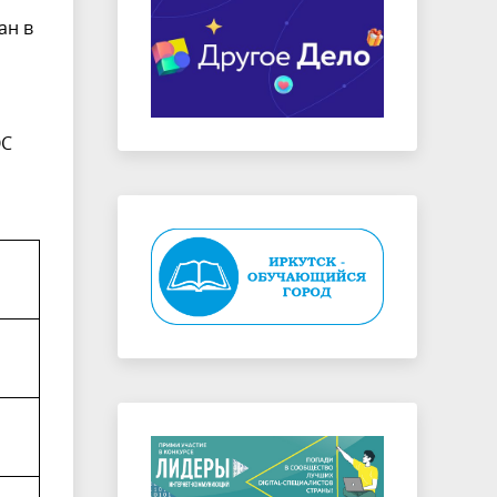
ан в
ОС