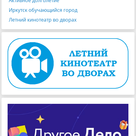
Активное долголетие
Иркутск обучающийся город
Летний кинотеатр во дворах